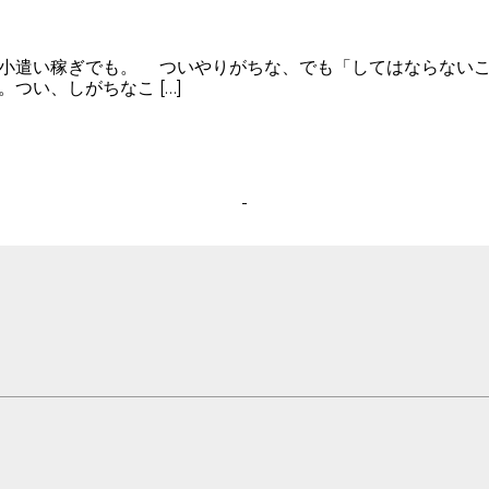
小遣い稼ぎでも。 ついやりがちな、でも「してはならないこ
つい、しがちなこ […]
-