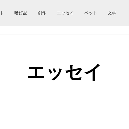
ト
嗜好品
創作
エッセイ
ペット
文学
エッセイ