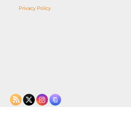
Privacy Policy